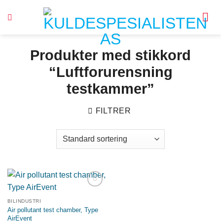
Skip
to
content
Produkter med stikkord
“Luftforurensning
testkammer”
FILTRER
Legg til
ønskeliste
BILINDUSTRI
Air pollutant test chamber, Type
AirEvent