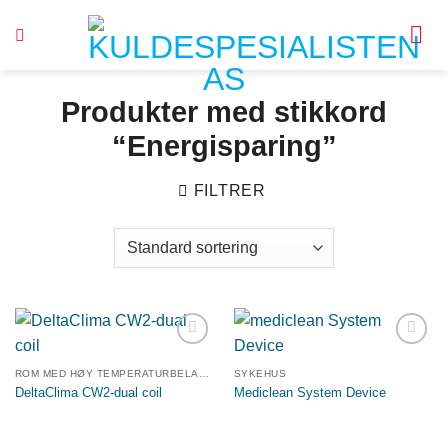
Skip
to
content
Produkter med stikkord
“Energisparing”
FILTRER
Legg til
Legg til
ønskeliste
ønskeliste
ROM MED HØY TEMPERATURBELASTNING
SYKEHUS
DeltaClima CW2-dual coil
Mediclean System Device