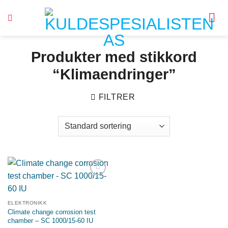
Skip
to
content
Produkter med stikkord
“Klimaendringer”
FILTRER
Legg til
ønskeliste
ELEKTRONIKK
Climate change corrosion test
chamber – SC 1000/15-60 IU