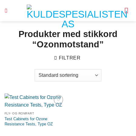
Skip
to
content
Produkter med stikkord
“Ozonmotstand”
FILTRER
Legg til
ønskeliste
FLY- OG ROMFART
Test Cabinets for Ozone
Resistance Tests, Type OZ