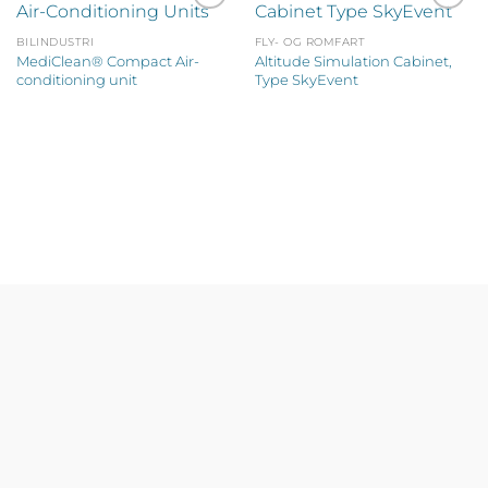
Legg til
Legg til
ønskeliste
ønskeliste
BILINDUSTRI
FLY- OG ROMFART
MediClean® Compact Air-
Altitude Simulation Cabinet,
conditioning unit
Type SkyEvent