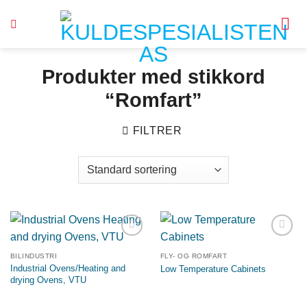
Skip
to
content
Produkter med stikkord
“Romfart”
FILTRER
Legg til
Legg til
ønskeliste
ønskeliste
BILINDUSTRI
FLY- OG ROMFART
Industrial Ovens/Heating and
Low Temperature Cabinets
drying Ovens, VTU