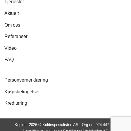
Tjenester
Aktuelt
Om oss
Referanser
Video
FAQ
Personvernerklæring
Kjøpsbetingelser
Kreditering
Kopirett 2026 ©
Kuldespesialisten AS - Org.nr.: 924 447 435