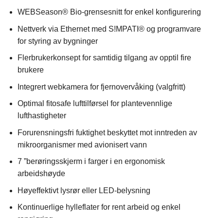
WEBSeason® Bio-grensesnitt for enkel konfigurering
Nettverk via Ethernet med S!MPATI® og programvare
for styring av bygninger
Flerbrukerkonsept for samtidig tilgang av opptil fire
brukere
Integrert webkamera for fjernovervåking (valgfritt)
Optimal fitosafe lufttilførsel for plantevennlige
lufthastigheter
Forurensningsfri fuktighet beskyttet mot inntreden av
mikroorganismer med avionisert vann
7 ”berøringsskjerm i farger i en ergonomisk
arbeidshøyde
Høyeffektivt lysrør eller LED-belysning
Kontinuerlige hylleflater for rent arbeid og enkel