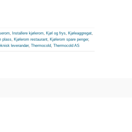
yserom
,
Installere kjølerom
,
Kjøl og frys
,
Kjøleaggregat
,
m plass
,
Kjølerom restaurant
,
Kjølerom spare penger
,
eknisk leverandør
,
Thermocold
,
Thermocold AS