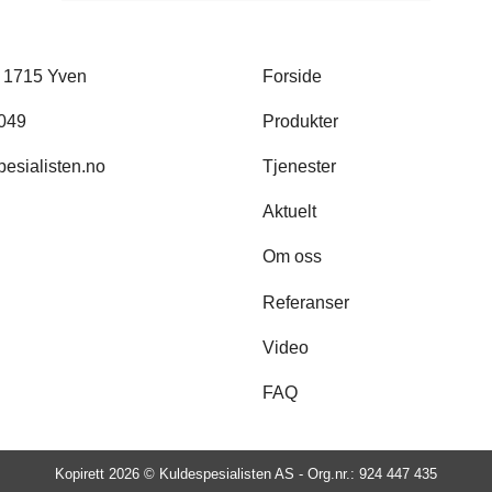
, 1715 Yven
Forside
 049
Produkter
esialisten.no
Tjenester
Aktuelt
Om oss
Referanser
Video
FAQ
Kopirett 2026 ©
Kuldespesialisten AS - Org.nr.: 924 447 435