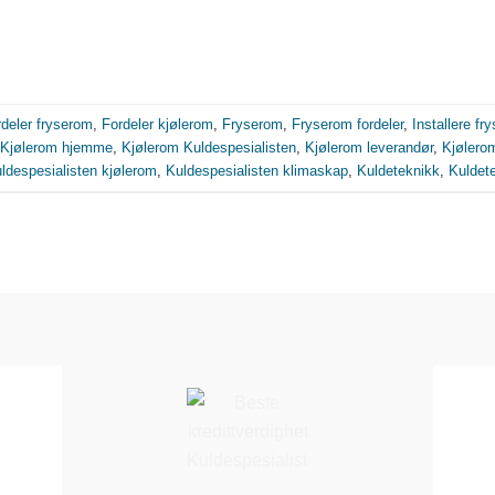
deler fryserom
,
Fordeler kjølerom
,
Fryserom
,
Fryserom fordeler
,
Installere fr
Kjølerom hjemme
,
Kjølerom Kuldespesialisten
,
Kjølerom leverandør
,
Kjølero
ldespesialisten kjølerom
,
Kuldespesialisten klimaskap
,
Kuldeteknikk
,
Kuldet