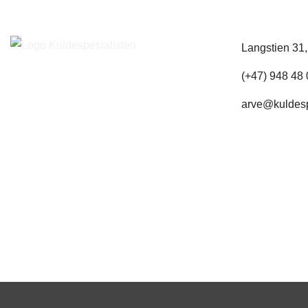
Langstien 31
(+47) 948 48
arve@kuldesp