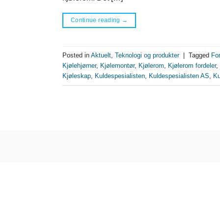
Continue reading
→
Posted in
Aktuelt
,
Teknologi og produkter
|
Tagged
For
Kjølehjørner
,
Kjølemontør
,
Kjølerom
,
Kjølerom fordeler
,
Kjøleskap
,
Kuldespesialisten
,
Kuldespesialisten AS
,
Ku