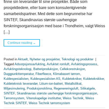
finne sin leverandør til sine prosjekter. Både som
prosjektledere, eller bare som konsulentgivende
samarbeidspartner. Med dette som begrunnelse har
SINTEF, Skandinavias største uavhengige
forskningsorganisasjon med base i Trondheim, valgt Weiss
[…]
Continue reading
→
Posted in
Aktuelt
,
Nyheter og prosjekter
,
Teknologi og produkter
|
Tagged
Adsorpsjonsavfukting
,
Avfuktet romluft
,
Avfuktingsprosess
,
Avfuktingsteknologi
,
Batteriproduksjon
,
Cellekonstruksjon
,
Duggpunkttemperatur
,
Fiberfleece
,
Klimabasert tørrom
,
Kuldespesialisten
,
Kuldespesialisten AS
,
Kuldetekniker
,
Kuldeteknikker
,
Kuldeteknisk leverandør
,
Litium-ion-batteri
,
Metallsilikat
,
Miljøsimulering
,
Produksjonsklima
,
Regenereringsluft
,
Silikatgele
,
SINTEF
,
Skandinavias største uavhengige forskningsorganisasjon
,
Tørromsystem
,
Vitenskapelige institutter
,
Weiss Technik
,
Weiss
Technik SINTEF
,
Weiss Technik tørromsystem