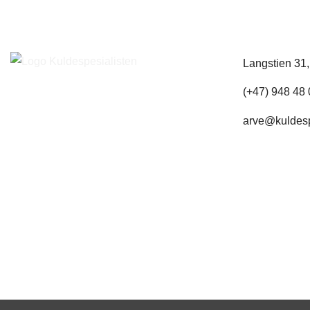
Langstien 31
(+47) 948 48
arve@kuldesp