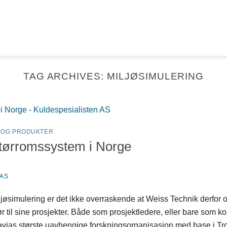
TAG ARCHIVES:
MILJØSIMULERING
 OG PRODUKTER
 tørromssystem i Norge
 AS
øsimulering er det ikke overraskende at Weiss Technik derfor o
ndør til sine prosjekter. Både som prosjektledere, eller bare so
vias største uavhengige forskningsorganisasjon med base i Tr