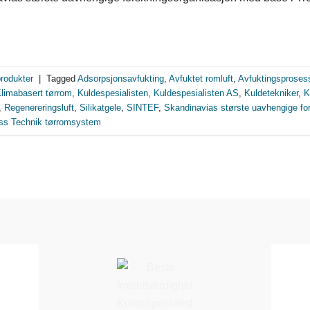
produkter
|
Tagged
Adsorpsjonsavfukting
,
Avfuktet romluft
,
Avfuktingsproses
limabasert tørrom
,
Kuldespesialisten
,
Kuldespesialisten AS
,
Kuldetekniker
,
K
,
Regenereringsluft
,
Silikatgele
,
SINTEF
,
Skandinavias største uavhengige fo
ss Technik tørromsystem