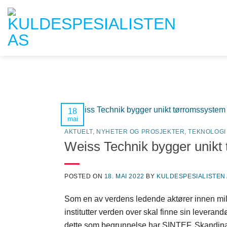
Skip
to
content
18
mai
AKTUELT
,
NYHETER OG PROSJEKTER
,
TEKNOLOGI
Weiss Technik bygger unikt
POSTED ON
18. MAI 2022
BY
KULDESPESIALISTEN
Som en av verdens ledende aktører innen milj
institutter verden over skal finne sin levera
dette som begrunnelse har SINTEF, Skandina