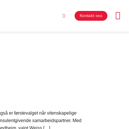
Kontakt oss
gså er førstevalget når vitenskapelige
m konsulentgivende samarbeidspartner. Med
ondheim, valgt Weiss […]