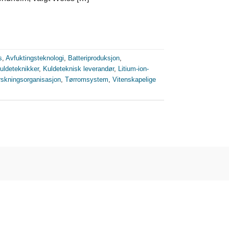
s
,
Avfuktingsteknologi
,
Batteriproduksjon
,
uldeteknikker
,
Kuldeteknisk leverandør
,
Litium-ion-
rskningsorganisasjon
,
Tørromsystem
,
Vitenskapelige