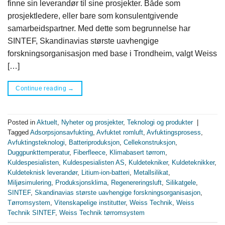
finne sin leverandør til sine prosjekter. Både som
prosjektledere, eller bare som konsulentgivende
samarbeidspartner. Med dette som begrunnelse har
SINTEF, Skandinavias største uavhengige
forskningsorganisasjon med base i Trondheim, valgt Weiss
[…]
Continue reading
→
Posted in
Aktuelt
,
Nyheter og prosjekter
,
Teknologi og produkter
|
Tagged
Adsorpsjonsavfukting
,
Avfuktet romluft
,
Avfuktingsprosess
,
Avfuktingsteknologi
,
Batteriproduksjon
,
Cellekonstruksjon
,
Duggpunkttemperatur
,
Fiberfleece
,
Klimabasert tørrom
,
Kuldespesialisten
,
Kuldespesialisten AS
,
Kuldetekniker
,
Kuldeteknikker
,
Kuldeteknisk leverandør
,
Litium-ion-batteri
,
Metallsilikat
,
Miljøsimulering
,
Produksjonsklima
,
Regenereringsluft
,
Silikatgele
,
SINTEF
,
Skandinavias største uavhengige forskningsorganisasjon
,
Tørromsystem
,
Vitenskapelige institutter
,
Weiss Technik
,
Weiss
Technik SINTEF
,
Weiss Technik tørromsystem