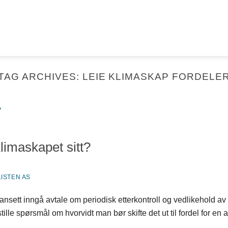
TAG ARCHIVES:
LEIE KLIMASKAP FORDELE
klimaskapet sitt?
ISTEN AS
uansett inngå avtale om periodisk etterkontroll og vedlikehold a
 å stille spørsmål om hvorvidt man bør skifte det ut til fordel for 