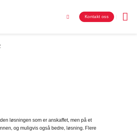
Kontakt oss
R
v den løsningen som er anskaffet, men på et
en annen, og muligvis også bedre, løsning. Flere