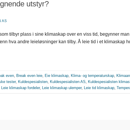
lignende utstyr?
 AS
m tilbyr plass i sine klimaskap over en viss tid, begynner man å f
 enn hva andre leieløsninger kan tilby. Å leie tid i et klimaskap 
eak even
,
Break even leie
,
Eie klimaskap
,
Klima- og temperaturskap
,
Klimaan
ske tester
,
Kuldespesialisten
,
Kuldespesialisten AS
,
Kuldespesialisten klima
,
Leie klimaskap fordeler
,
Leie klimaskap ulemper
,
Leie tid klimaskap
,
Temper