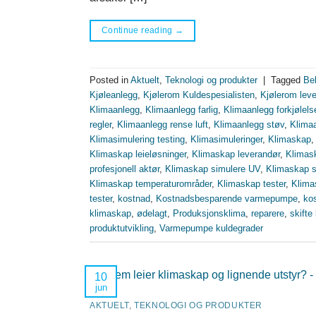
Continue reading
→
Posted in
Aktuelt
,
Teknologi og produkter
|
Tagged
Be
Kjøleanlegg
,
Kjølerom Kuldespesialisten
,
Kjølerom lev
Klimaanlegg
,
Klimaanlegg farlig
,
Klimaanlegg forkjølels
regler
,
Klimaanlegg rense luft
,
Klimaanlegg støv
,
Klima
Klimasimulering testing
,
Klimasimuleringer
,
Klimaskap
Klimaskap leieløsninger
,
Klimaskap leverandør
,
Klimask
profesjonell aktør
,
Klimaskap simulere UV
,
Klimaskap s
Klimaskap temperaturområder
,
Klimaskap tester
,
Klima
tester
,
kostnad
,
Kostnadsbesparende varmepumpe
,
ko
klimaskap
,
ødelagt
,
Produksjonsklima
,
reparere
,
skifte
produktutvikling
,
Varmepumpe kuldegrader
10
jun
AKTUELT
,
TEKNOLOGI OG PRODUKTER