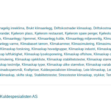
hagelig inneklima
,
Brukt klimaanlegg
,
Driftskostnader klimaskap
,
Driftskostn
erandør
,
Kjølerom plass
,
Kjølerom restaurant
,
Kjølerom spare penger
,
Kjølesk
e
,
Klimaanlegg i hjemmet
,
Klimaanlegg kulde
,
Klimaanlegg miljøvennlig
,
Klim
anlegg varme
,
Klimabasert tørrom
,
Klimakammer
,
Klimasimulering
,
Klimasimul
,
Klimaskap forskning
,
Klimaskap hovedgrupper
,
Klimaskap industri
,
Klimaskap
ap luftfuktighet
,
Klimaskap lyseksponering
,
Klimaskap offshore
,
Klimaskap o
imulering
,
Klimaskap sjekkliste
,
Klimaskap stabilitetstester
,
Klimaskap større
skap testmiljø
,
Klimaskap typer
,
Klimaskap ulike størrelser
,
Klimaskap variabe
stnadsspørsmål
,
Kraftpriser
,
Kuldespesialisten klimaskap
,
Leie klimaskap
,
Le
 klimaskap
,
skifte skap
,
Stabilitetstester
,
Stresstester klimaskap
,
stykker
,
Tem