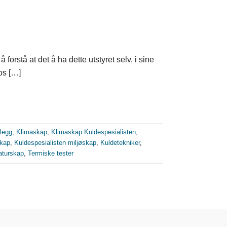
orstå at det å ha dette utstyret selv, i sine
hos […]
legg
,
Klimaskap
,
Klimaskap Kuldespesialisten
,
skap
,
Kuldespesialisten miljøskap
,
Kuldetekniker
,
aturskap
,
Termiske tester