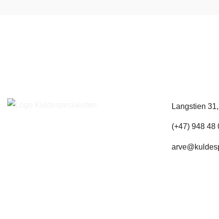
Langstien 31
(+47) 948 48
arve@kuldesp