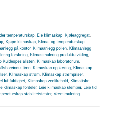
ader temperaturskap
,
Eie klimaskap
,
Kjøleaggregat
,
ap
,
Kjøpe klimaskap
,
Klima- og temperaturskap
,
aanlegg på kontor
,
Klimaanlegg pollen
,
Klimaanlegg
ering forskning
,
Klimasimulering produktutvikling
,
 Kuldespesialisten
,
Klimaskap laboratorium
,
ffshoreindustiren
,
Klimaskap opplæring
,
Klimaskap
lser
,
Klimaskap strøm
,
Klimaskap strømpriser
,
l luftfuktighet
,
Klimaskap vedlikehold
,
Klimatiske
ie klimaskap fordeler
,
Leie klimaskap ulemper
,
Leie tid
peraturskap stabilitetstester
,
Værsimulering