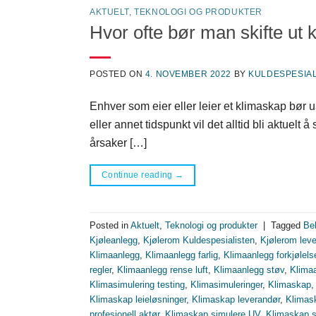
AKTUELT
,
TEKNOLOGI OG PRODUKTER
Hvor ofte bør man skifte ut 
POSTED ON
4. NOVEMBER 2022
BY
KULDESPESIAL
Enhver som eier eller leier et klimaskap bør 
eller annet tidspunkt vil det alltid bli aktuelt
årsaker […]
Continue reading
→
Posted in
Aktuelt
,
Teknologi og produkter
|
Tagged
Be
Kjøleanlegg
,
Kjølerom Kuldespesialisten
,
Kjølerom lev
Klimaanlegg
,
Klimaanlegg farlig
,
Klimaanlegg forkjølels
regler
,
Klimaanlegg rense luft
,
Klimaanlegg støv
,
Klima
Klimasimulering testing
,
Klimasimuleringer
,
Klimaskap
Klimaskap leieløsninger
,
Klimaskap leverandør
,
Klimask
profesjonell aktør
,
Klimaskap simulere UV
,
Klimaskap s