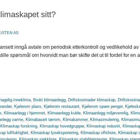
klimaskapet sitt?
ISTEN AS
uansett inngå avtale om periodisk etterkontroll og vedlikehold a
 å stille spørsmål om hvorvidt man bør skifte det ut til fordel for 
hagelig inneklima
,
Brukt klimaanlegg
,
Driftskostnader klimaskap
,
Driftskostn
erandør
,
Kjølerom plass
,
Kjølerom restaurant
,
Kjølerom spare penger
,
Kjølesk
e
,
Klimaanlegg i hjemmet
,
Klimaanlegg kulde
,
Klimaanlegg miljøvennlig
,
Klim
anlegg varme
,
Klimabasert tørrom
,
Klimakammer
,
Klimasimulering
,
Klimasimul
,
Klimaskap forskning
,
Klimaskap hovedgrupper
,
Klimaskap industri
,
Klimaskap
ap luftfuktighet
,
Klimaskap lyseksponering
,
Klimaskap offshore
,
Klimaskap o
imulering
,
Klimaskap sjekkliste
,
Klimaskap stabilitetstester
,
Klimaskap større