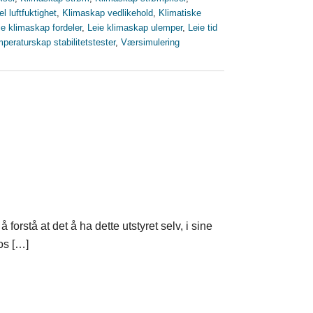
l luftfuktighet
,
Klimaskap vedlikehold
,
Klimatiske
ie klimaskap fordeler
,
Leie klimaskap ulemper
,
Leie tid
peraturskap stabilitetstester
,
Værsimulering
orstå at det å ha dette utstyret selv, i sine
hos […]