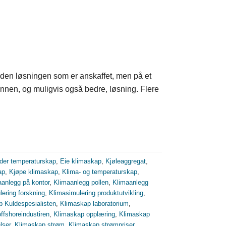
v den løsningen som er anskaffet, men på et
en annen, og muligvis også bedre, løsning. Flere
ader temperaturskap
,
Eie klimaskap
,
Kjøleaggregat
,
ap
,
Kjøpe klimaskap
,
Klima- og temperaturskap
,
aanlegg på kontor
,
Klimaanlegg pollen
,
Klimaanlegg
ering forskning
,
Klimasimulering produktutvikling
,
 Kuldespesialisten
,
Klimaskap laboratorium
,
ffshoreindustiren
,
Klimaskap opplæring
,
Klimaskap
lser
,
Klimaskap strøm
,
Klimaskap strømpriser
,