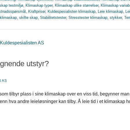
skap testmiljø
,
Klimaskap typer
,
Klimaskap ulike størrelser
,
Klimaskap variabe
stnadsspørsmål
,
Kraftpriser
,
Kuldespesialisten klimaskap
,
Leie klimaskap
,
Le
 klimaskap
,
skifte skap
,
Stabilitetstester
,
Stresstester klimaskap
,
stykker
,
Tem
lignende utstyr?
 AS
m tilbyr plass i sine klimaskap over en viss tid, begynner man å f
 enn hva andre leieløsninger kan tilby. Å leie tid i et klimaskap 