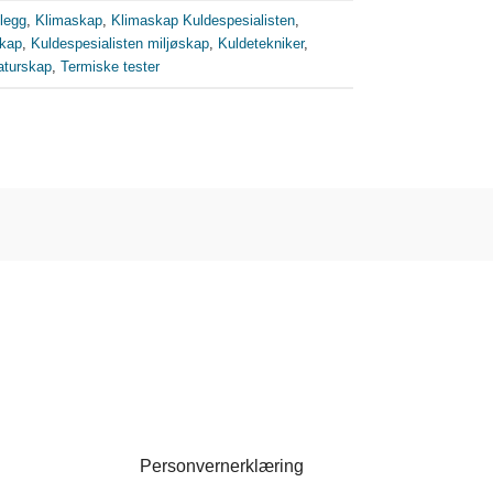
legg
,
Klimaskap
,
Klimaskap Kuldespesialisten
,
skap
,
Kuldespesialisten miljøskap
,
Kuldetekniker
,
aturskap
,
Termiske tester
Personvernerklæring